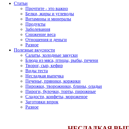
Статьи
Прочтите - это важно
Белки, жиры и углеводы
Витамины и минералы
Продукты
Заболевания
Снижение веса
Отношения и деньги
Разное
Полезные вкусности
Салаты, холодные закуски
Блюда из мяса, птицы, рыбы, печени
Творог, сыр, кефир
Виды теста
Несладкая выпечка
Печенье, пряники, коржики
Пирожки, творожники, блины, оладьи
Пироги, булочки, торты, пирожные
Сладости, конфеты, мороженое
Заготовки впрок
Разное
НЕСЛАДКАЯ ВЫ